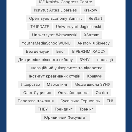
ICE Kraków Congress Centre
Instytut Artes Liberales
Kraków
Open Eyes Economy Summit
ReStart
T-UPDATE
Uniwersytet Jagiellonski
Uniwersytet Warszawski
XStream
YouthsMediaSchoolWUNU
Анатомія бізнесу
Без цензури
Блог
В РЕЖИМІ ХАОСУ
Дисципліни вільного вибору
ЗУНУ
Інновації
Інноваційний університет та лідерство
Інститут креативних студій
Кравчук
Лідерство
Маркетинг
Медіа школа ЗУНУ
Олег Луцишин
Он-лайн проект
Освіта
Перезавантажання
Суспільне Тернопіль
ТН\
ТНЕУ
Трейдинг
Тренінг
Юридичний Факультет