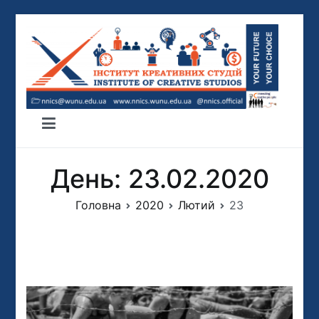
Перейти
до
вмісту
ІНСТИТУТ КРЕАТИВНИХ СТУДІЙ
ННІКС
День:
23.02.2020
Головна
2020
Лютий
23