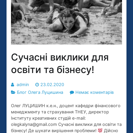
Сучасні виклики для
освіти та бізнесу!
admin
23.02.2020
до
Блог Олега Луцишина
Немає коментарів
Сучасні
Олег ЛУЦИШИН к.е.н., доцент кафедри фінансового
виклики
менеджменту та страхування ТНЕУ, директор
для
Інституту креативних студій e-mail:
освіти
olegkalyna@gmail.com Сучасні виклики для освіти та
та
бізнесу! Де шукати вирішення проблеми!
Дійсно