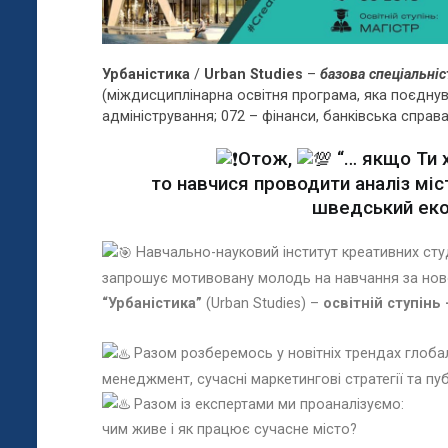
Урбаністика
/
Urban Studies
–
базова спеціальніс
(міждисциплінарна освітня програма, яка поєднува
адміністрування; 072 – фінанси, банківська справ
Отож,
“… якщо Ти 
то навчися проводити аналіз міс
шведський еко
Навчально-науковий інститут креативних студ
запрошує мотивовану молодь на навчання за но
“Урбаністика”
(Urban Studies) –
освітній ступінь 
Разом розберемось у новітніх трендах глобал
менеджмент, сучасні маркетингові стратегії та пуб
Разом із експертами ми проаналізуємо:
чим живе і як працює сучасне місто?