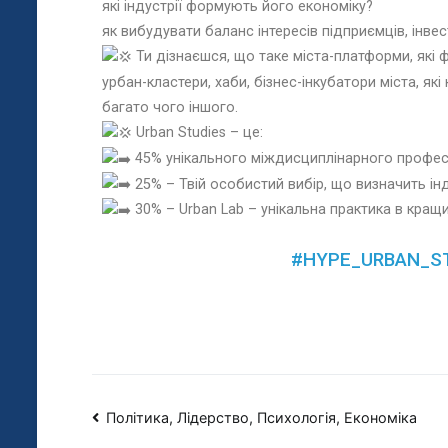
які індустрії формують його економіку?
як вибудувати баланс інтересів підприємців, інве
Ти дізнаєшся, що таке міста-платформи, які 
урбан-кластери, хаби, бізнес-інкубатори міста, які
багато чого іншого.
Urban Studies – це:
45% унікального міждисциплінарного професі
25% – Твій особистий вибір, що визначить ін
30% – Urban Lab – унікальна практика в кращ
#HYPE_URBAN_S
Політика, Лідерство, Психологія, Економіка