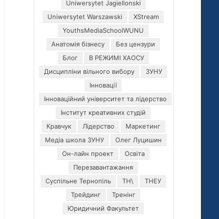
Uniwersytet Jagiellonski
Uniwersytet Warszawski
XStream
YouthsMediaSchoolWUNU
Анатомія бізнесу
Без цензури
Блог
В РЕЖИМІ ХАОСУ
Дисципліни вільного вибору
ЗУНУ
Інновації
Інноваційний університет та лідерство
Інститут креативних студій
Кравчук
Лідерство
Маркетинг
Медіа школа ЗУНУ
Олег Луцишин
Он-лайн проект
Освіта
Перезавантажання
Суспільне Тернопіль
ТН\
ТНЕУ
Трейдинг
Тренінг
Юридичний Факультет