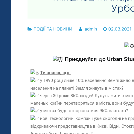
ПОДІЇ ТА НОВИНИ
admin
02.03.2021
Приєднуйся до
Urban Stu
Ти знаєш, що:
у 1990 році лише 10% населення Землі жило в 
населення на планеті Земля живуть в містах?
через 30 років 85% людей будуть жити в містах
маленькі країни перетворяться в міста, вони буд
у містах буде створюватися 95% вартості?
нові технологічні компанії уже сьогодні не п
відкриваючи представництва в Києві, Відні, Стокго
Австрії або в Швеції в цілому?