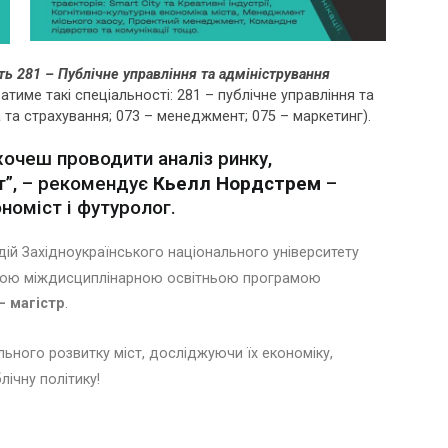
ть 281 – Публічне управління та адміністрування
тиме такі спеціальності: 281 – публічне управління та
а та страхування; 073 – менеджмент; 075 – маркетинг).
хочеш проводити аналіз ринку,
т”, – рекомендує
Кьелл Нордстрем
–
номіст і футуролог.
ій Західноукраїнського національного університету
вою міждисциплінарною освітньою програмою
– магістр
.
ьного розвитку міст, досліджуючи їх економіку,
лічну політику!