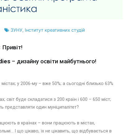
ЗУНУ
,
Інститут креативних студій
Привіт!
dies
– дизайну освіти майбутнього!
містах; у 2006-му – вже 50%; а сьогодні близько 63%
; світ буде складатися з 200 країн і 600 – 650 міст;
уть представляти один муніципалітет?
рацюють в країнах – вони працюють в містах,
льмі… І що цікаво, їх не цікавить, що відбувається в