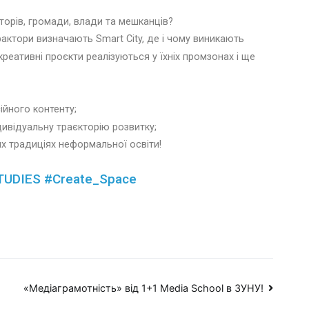
сторів, громади, влади та мешканців?
фактори визначають Smart City, де і чому виникають
 креативні проєкти реалізуються у їхніх промзонах і ще
йного контенту;
дивідуальну траєкторію розвитку;
их традиціях неформальної освіти!
TUDIES
#Create_Space
«Медіаграмотність» від 1+1 Media School в ЗУНУ!