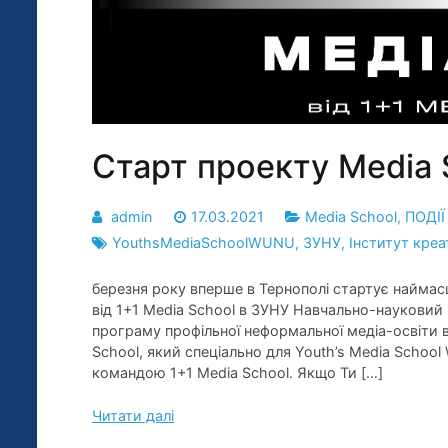
Старт проекту Media 
admin
17.03.2021
Media School
,
ПОДІ
YouthsMediaSchoolWUNU
,
ЗУНУ
,
Інститут креа
березня року вперше в Тернополі стартує наймас
від 1+1 Media School в ЗУНУ Навчально-науковий
програму профільної неформальної медіа-освіти в
School, який спеціально для Youth’s Media Scho
командою 1+1 Media School. Якщо Ти […]
Читати далі