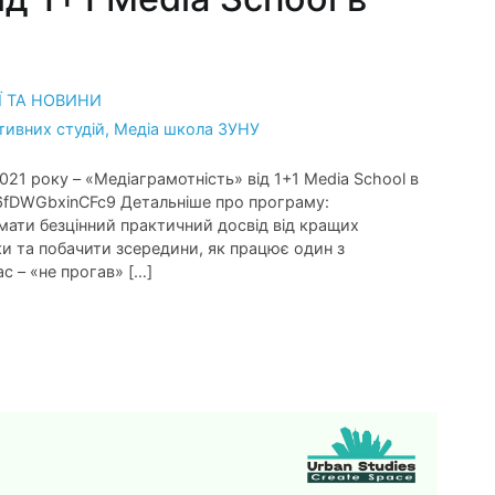
Ї ТА НОВИНИ
тивних студій
,
Медіа школа ЗУНУ
1 року – «Медіаграмотність» від 1+1 Media School в
NH6fDWGbxinCFc9 Детальніше про програму:
мати безцінний практичний досвід від кращих
нки та побачити зсередини, як працює один з
ас – «не прогав» […]