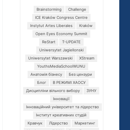
Brainstorming
Challenge
ICE Kraków Congress Centre
Instytut Artes Liberales
Kraków
Open Eyes Economy Summit
ReStart
T-UPDATE
Uniwersytet Jagiellonski
Uniwersytet Warszawski
XStream
YouthsMediaSchoolWUNU
Анатомія бізнесу
Без цензури
Блог
В РЕЖИМІ ХАОСУ
Дисципліни вільного вибору
ЗУНУ
Інновації
Інноваційний університет та лідерство
Інститут креативних студій
Кравчук
Лідерство
Маркетинг