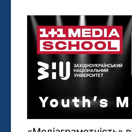
«Медіаграмотність» ві