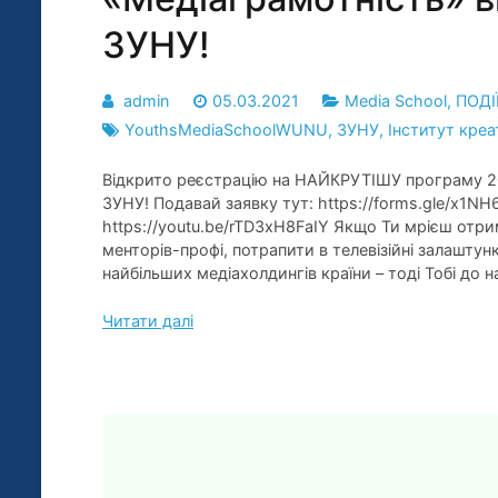
ЗУНУ!
admin
05.03.2021
Media School
,
ПОДІ
YouthsMediaSchoolWUNU
,
ЗУНУ
,
Інститут креа
Відкрито реєстрацію на НАЙКРУТІШУ програму 202
ЗУНУ! Подавай заявку тут: https://forms.gle/x1
https://youtu.be/rTD3xH8FaIY Якщо Ти мрієш отри
менторів-профі, потрапити в телевізійні залашту
найбільших медіахолдингів країни – тоді Тобі до н
Читати далі