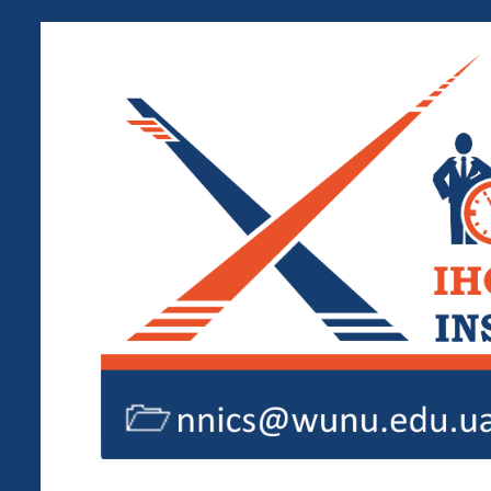
Перейти
до
вмісту