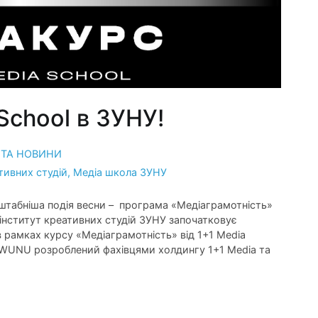
School в ЗУНУ!
Ї ТА НОВИНИ
тивних студій
,
Медіа школа ЗУНУ
штабніша подія весни – програма «Медіаграмотність»
 інститут креативних студій ЗУНУ започатковує
 рамках курсу «Медіаграмотність» від 1+1 Media
ol WUNU розроблений фахівцями холдингу 1+1 Media та