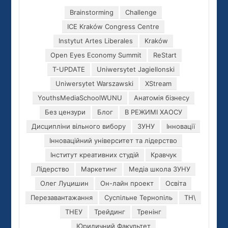
Brainstorming
Challenge
ICE Kraków Congress Centre
Instytut Artes Liberales
Kraków
Open Eyes Economy Summit
ReStart
T-UPDATE
Uniwersytet Jagiellonski
Uniwersytet Warszawski
XStream
YouthsMediaSchoolWUNU
Анатомія бізнесу
Без цензури
Блог
В РЕЖИМІ ХАОСУ
Дисципліни вільного вибору
ЗУНУ
Інновації
Інноваційний університет та лідерство
Інститут креативних студій
Кравчук
Лідерство
Маркетинг
Медіа школа ЗУНУ
Олег Луцишин
Он-лайн проект
Освіта
Перезавантажання
Суспільне Тернопіль
ТН\
ТНЕУ
Трейдинг
Тренінг
Юридичний Факультет