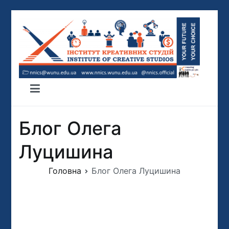
Перейти
до
вмісту
ІНСТИТУТ КРЕАТИВНИХ СТУДІЙ
ННІКС
Блог Олега
Луцишина
Головна
Блог Олега Луцишина