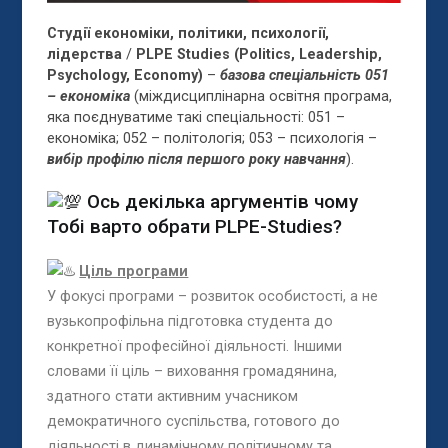
Студії економіки, політики, психології,
лідерства
/
PLPE
Studies
(
Politics
,
Leadership
,
Psychology
,
Economy
)
–
базова спеціальність 051
– економіка
(міждисциплінарна освітня програма,
яка поєднуватиме такі спеціальності: 051 –
економіка; 052 – політологія; 053 – психологія –
вибір профілю після першого року навчання
).
Ось декілька аргументів чому
Тобі варто обрати PLPE-Studies?
Ціль програми
У фокусі програми – розвиток особистості, а не
вузькопрофільна підготовка студента до
конкретної професійної діяльності. Іншими
словами її ціль – виховання громадянина,
здатного стати активним учасником
демократичного суспільства, готового до
діяльності в динамічному політичному та