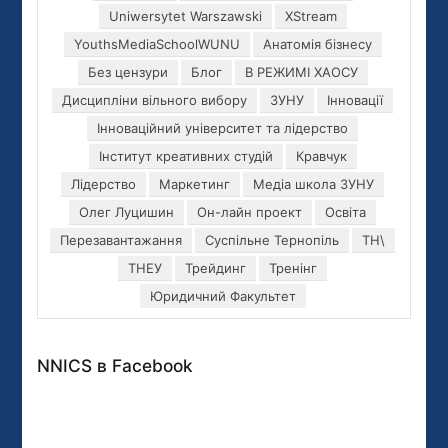
Uniwersytet Warszawski
XStream
YouthsMediaSchoolWUNU
Анатомія бізнесу
Без цензури
Блог
В РЕЖИМІ ХАОСУ
Дисципліни вільного вибору
ЗУНУ
Інновації
Інноваційний університет та лідерство
Інститут креативних студій
Кравчук
Лідерство
Маркетинг
Медіа школа ЗУНУ
Олег Луцишин
Он-лайн проект
Освіта
Перезавантажання
Суспільне Тернопіль
ТН\
ТНЕУ
Трейдинг
Тренінг
Юридичний Факультет
NNICS в Facebook