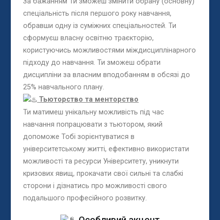
За бажанням Ти зможеш змінити обрану (основну)
спеціальність після першого року навчання,
обравши одну із суміжних спеціальностей. Ти
сформуєш власну освітню траєкторію,
користуючись можливостями міждисциплінарного
підходу до навчання. Ти зможеш обрати
дисципліни за власним вподобанням в обсязі до
25% навчального плану.
Тьюторство та менторство
Ти матимеш унікальну можливість під час
навчання попрацювати з тьютором, який
допоможе Тобі зорієнтуватися в
університетському житті, ефективно використати
можливості та ресурси Університету, уникнути
кризових явищ, прокачати свої сильні та слабкі
сторони і дізнатись про можливості свого
подальшого професійного розвитку.
Особливий акцент