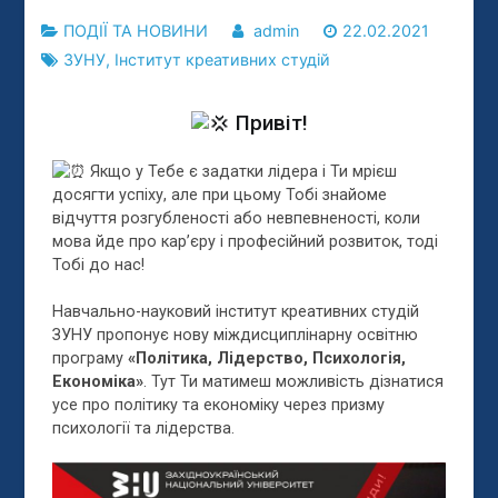
ПОДІЇ ТА НОВИНИ
admin
22.02.2021
ЗУНУ
,
Інститут креативних студій
Привіт!
Якщо у Тебе є задатки лідера і Ти мрієш
досягти успіху, але при цьому Тобі знайоме
відчуття розгубленості або невпевненості, коли
мова йде про кар’єру і професійний розвиток, тоді
Тобі до нас!
Навчально-науковий інститут креативних студій
ЗУНУ пропонує нову міждисциплінарну освітню
програму
«Політика, Лідерство, Психологія,
Економіка»
. Тут Ти матимеш можливість дізнатися
усе про політику та економіку через призму
психології та лідерства.