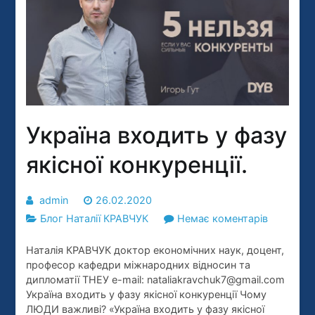
Україна входить у фазу
якісної конкуренції.
admin
26.02.2020
до
Блог Наталії КРАВЧУК
Немає коментарів
Україна
Наталія КРАВЧУК доктор економічних наук, доцент,
входить
професор кафедри міжнародних відносин та
у
дипломатії ТНЕУ e-mail: nataliakravchuk7@gmail.com
фазу
Україна входить у фазу якісної конкуренції Чому
якісної
ЛЮДИ важливі? «Україна входить у фазу якісної