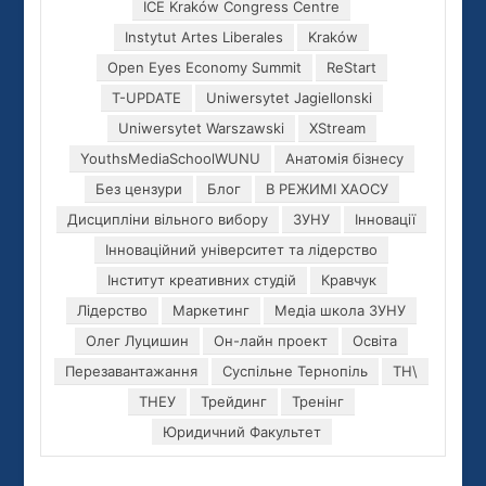
ICE Kraków Congress Centre
Instytut Artes Liberales
Kraków
Open Eyes Economy Summit
ReStart
T-UPDATE
Uniwersytet Jagiellonski
Uniwersytet Warszawski
XStream
YouthsMediaSchoolWUNU
Анатомія бізнесу
Без цензури
Блог
В РЕЖИМІ ХАОСУ
Дисципліни вільного вибору
ЗУНУ
Інновації
Інноваційний університет та лідерство
Інститут креативних студій
Кравчук
Лідерство
Маркетинг
Медіа школа ЗУНУ
Олег Луцишин
Он-лайн проект
Освіта
Перезавантажання
Суспільне Тернопіль
ТН\
ТНЕУ
Трейдинг
Тренінг
Юридичний Факультет