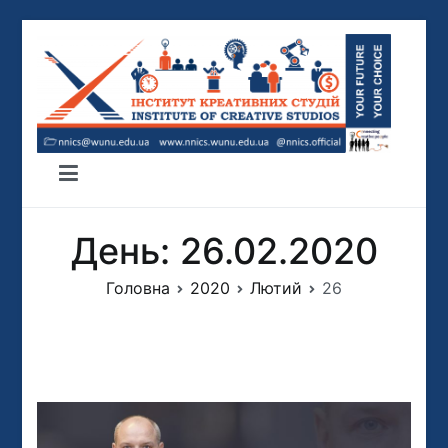
Перейти
до
вмісту
ІНСТИТУТ КРЕАТИВНИХ СТУДІЙ
ННІКС
День:
26.02.2020
Головна
2020
Лютий
26