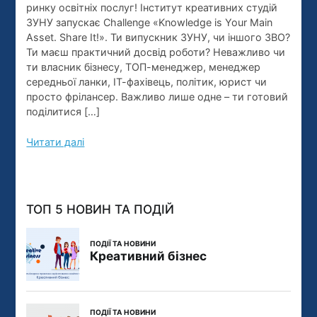
ринку освітніх послуг! Інститут креативних студій
Підтримай
ЗУНУ запускає Challenge «Knowledge is Your Main
новий
Asset. Share It!». Ти випускник ЗУНУ, чи іншого ЗВО?
“Освітній
Ти маєш практичний досвід роботи? Неважливо чи
виклик”
ти власник бізнесу, ТОП-менеджер, менеджер
середньої ланки, ІТ-фахівець, політик, юрист чи
просто фрілансер. Важливо лише одне – ти готовий
поділитися […]
Читати далі
ТОП 5 НОВИН ТА ПОДІЙ