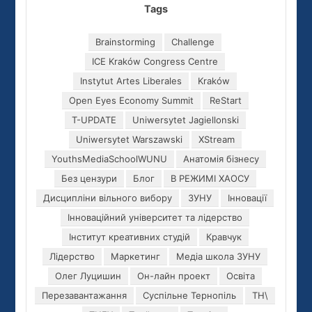
Tags
Brainstorming
Challenge
ICE Kraków Congress Centre
Instytut Artes Liberales
Kraków
Open Eyes Economy Summit
ReStart
T-UPDATE
Uniwersytet Jagiellonski
Uniwersytet Warszawski
XStream
YouthsMediaSchoolWUNU
Анатомія бізнесу
Без цензури
Блог
В РЕЖИМІ ХАОСУ
Дисципліни вільного вибору
ЗУНУ
Інновації
Інноваційний університет та лідерство
Інститут креативних студій
Кравчук
Лідерство
Маркетинг
Медіа школа ЗУНУ
Олег Луцишин
Он-лайн проект
Освіта
Перезавантажання
Суспільне Тернопіль
ТН\