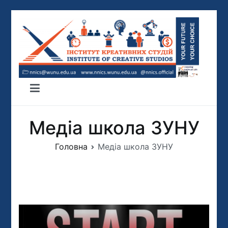
Перейти
до
вмісту
ІНСТИТУТ КРЕАТИВНИХ СТУДІЙ
ННІКС
Медіа школа ЗУНУ
Головна
Медіа школа ЗУНУ