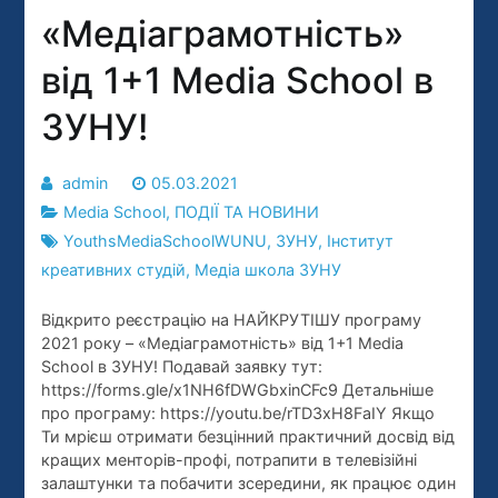
«Медіаграмотність»
від 1+1 Media School в
ЗУНУ!
admin
05.03.2021
Media School
,
ПОДІЇ ТА НОВИНИ
YouthsMediaSchoolWUNU
,
ЗУНУ
,
Інститут
креативних студій
,
Медіа школа ЗУНУ
Відкрито реєстрацію на НАЙКРУТІШУ програму
2021 року – «Медіаграмотність» від 1+1 Media
School в ЗУНУ! Подавай заявку тут:
https://forms.gle/x1NH6fDWGbxinCFc9 Детальніше
про програму: https://youtu.be/rTD3xH8FaIY Якщо
Ти мрієш отримати безцінний практичний досвід від
кращих менторів-профі, потрапити в телевізійні
залаштунки та побачити зсередини, як працює один