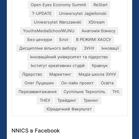
Open Eyes Economy Summit
ReStart
T-UPDATE
Uniwersytet Jagiellonski
Uniwersytet Warszawski
XStream
YouthsMediaSchoolWUNU
Анатомія бізнесу
Без цензури
Блог
В РЕЖИМІ ХАОСУ
Дисципліни вільного вибору
ЗУНУ
Інновації
Інноваційний університет та лідерство
Інститут креативних студій
Кравчук
Лідерство
Маркетинг
Медіа школа ЗУНУ
Олег Луцишин
Он-лайн проект
Освіта
Перезавантажання
Суспільне Тернопіль
ТН\
ТНЕУ
Трейдинг
Тренінг
Юридичний Факультет
NNICS в Facebook