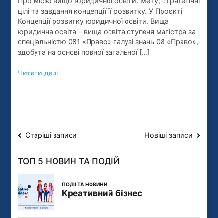
Про місію вищої юридичної освіти. Мету, стратегічні
освіти.
цілі та завдання концепції її розвитку. У Проєкті
Мету,
Концепції розвитку юридичної освіти. Вища
юридична освіта – вища освіта ступеня магістра за
стратегіч
спеціальністю 081 «Право» галузі знань 08 «Право»,
цілі
здобута на основі повної загальної […]
та
завдання
Читати далі
концепції
її
розвитку
Навігація
Старіші записи
Новіші записи
записів
ТОП 5 НОВИН ТА ПОДІЙ