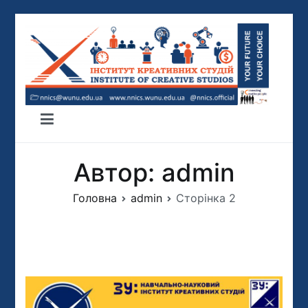
Перейти
до
вмісту
ІНСТИТУТ КРЕАТИВНИХ СТУДІЙ
ННІКС
Автор:
admin
Головна
admin
Сторінка 2