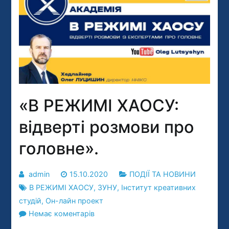
«В РЕЖИМІ ХАОСУ:
відверті розмови про
головне».
admin
15.10.2020
ПОДІЇ ТА НОВИНИ
В РЕЖИМІ ХАОСУ
,
ЗУНУ
,
Інститут креативних
студій
,
Он-лайн проект
до
Немає коментарів
«В