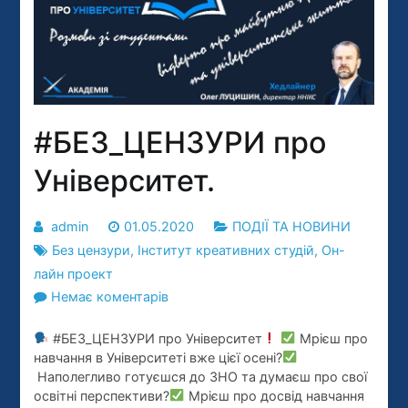
#БЕЗ_ЦЕНЗУРИ про
Університет.
admin
01.05.2020
ПОДІЇ ТА НОВИНИ
Без цензури
,
Інститут креативних студій
,
Он-
лайн проект
до
Немає коментарів
#БЕЗ_ЦЕНЗУРИ
#БЕЗ_ЦЕНЗУРИ про Університет
Мрієш про
про
навчання в Університеті вже цієї осені?
Університет.
Наполегливо готуєшся до ЗНО та думаєш про свої
освітні перспективи?
Мрієш про досвід навчання