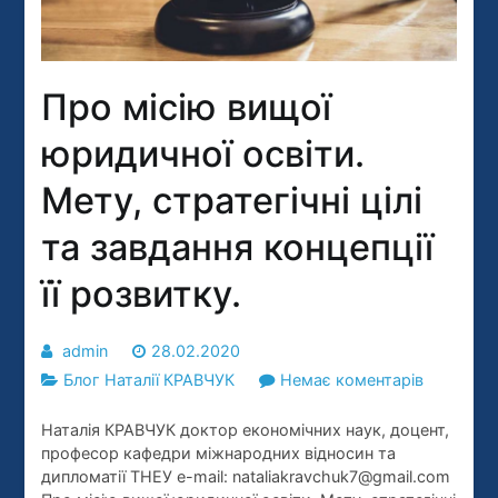
Про місію вищої
юридичної освіти.
Мету, стратегічні цілі
та завдання концепції
її розвитку.
admin
28.02.2020
до
Блог Наталії КРАВЧУК
Немає коментарів
Про
Наталія КРАВЧУК доктор економічних наук, доцент,
місію
професор кафедри міжнародних відносин та
вищої
дипломатії ТНЕУ e-mail: nataliakravchuk7@gmail.com
юридично