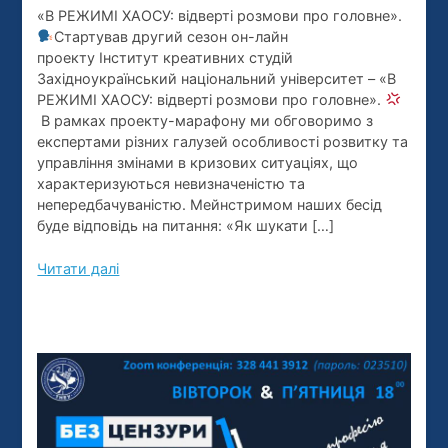
«В РЕЖИМІ ХАОСУ: відверті розмови про головне».
РЕЖИМІ
Стартував другий сезон он-лайн
ХАОСУ:
проекту Інститут креативних студій
відверті
Західноукраїнський національний університет – «В
розмови
РЕЖИМІ ХАОСУ: відверті розмови про головне».
про
В рамках проекту-марафону ми обговоримо з
експертами різних галузей особливості розвитку та
головне».
управління змінами в кризових ситуаціях, що
характеризуються невизначеністю та
непередбачуваністю. Мейнстримом наших бесід
буде відповідь на питання: «Як шукати […]
Читати далі