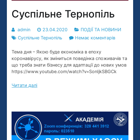
Суспільне Тернопіль
admin
23.04.2020
ПОДІЇ ТА НОВИНИ
до
Суспільне Тернопіль
Немає коментарів
Суспільне
Тема дня – Якою буде економіка в епоху
Тернопіль
коронавірусу, як зміниться поведінка споживачів та
що треба знати бізнесу для адаптації до нових умов
https://www.youtube.com/watch?v=SonIjkSBGCk
Читати далі