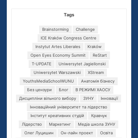
Tags
Brainstorming
Challenge
ICE Kraków Congress Centre
Instytut Artes Liberales
Kraków
Open Eyes Economy Summit
ReStart
T-UPDATE
Uniwersytet Jagiellonski
Uniwersytet Warszawski
XStream
YouthsMediaSchoolWUNU
Анатомія бізнесу
Без цензури
Блог
В РЕЖИМІ ХАОСУ
Дисципліни вільного вибору
ЗУНУ
Інновації
Інноваційний університет та лідерство
Інститут креативних студій
Кравчук
Лідерство
Маркетинг
Медіа школа ЗУНУ
Олег Луцишин
Он-лайн проект
Освіта