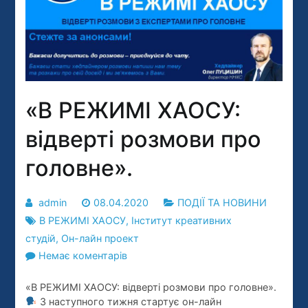
«В РЕЖИМІ ХАОСУ:
відверті розмови про
головне».
admin
08.04.2020
ПОДІЇ ТА НОВИНИ
В РЕЖИМІ ХАОСУ
,
Інститут креативних
студій
,
Он-лайн проект
до
Немає коментарів
«В
«В РЕЖИМІ ХАОСУ: відверті розмови про головне».
РЕЖИМІ
З наступного тижня стартує он-лайн
ХАОСУ: