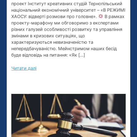
проект Інститут креативних студій Тернопільський
відверті
національний економічний університет – «В РЕЖИМІ
розмови
ХАОСУ: відверті розмови про головне».
В рамках
про
проекту-марафону ми обговоримо з експертами
різних галузей особливості розвитку та управління
головне».
змінами в кризових ситуаціях, що
характеризуються невизначеністю та
непередбачуваністю. Мейнстримом наших бесід
буде відповідь на питання: «Як […]
Читати далі