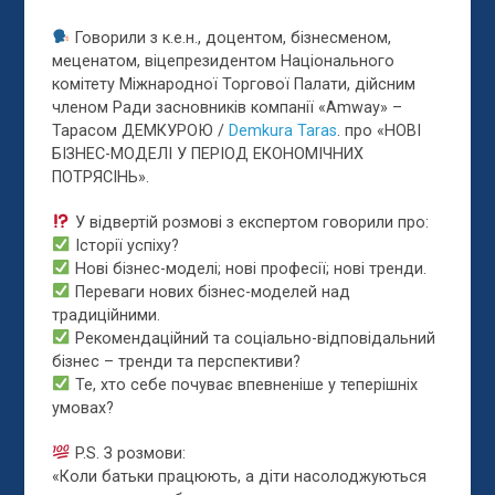
Говорили з к.е.н., доцентом, бізнесменом,
меценатом, віцепрезидентом Національного
комітету Міжнародної Торгової Палати, дійсним
членом Ради засновників компанії «Amway» –
Тарасом ДЕМКУРОЮ /
Demkura Taras
. про «НОВІ
БІЗНЕС-МОДЕЛІ У ПЕРІОД ЕКОНОМІЧНИХ
ПОТРЯСІНЬ».
У відв
ертій розмові з експертом говорили про:
Історії успіху?
Нові бізнес-моделі; нові професії; нові тренди.
Переваги нових бізнес-моделей над
традиційними.
Рекомендаційний та соціально-відповідальний
бізнес – тренди та перспективи?
Те, хто себе почуває впевненіше у теперішніх
умовах?
P.S. З розмови:
«Коли батьки працюють, а діти насолоджуються