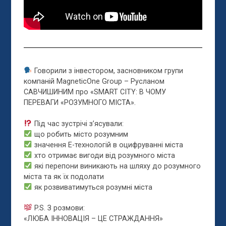
Говорили з інвестором, засновником групи
компаній MagneticOne Group – Русланом
САВЧИШИНИМ про «SMART CITY: В ЧОМУ
ПЕРЕВАГИ «РОЗУМНОГО МІСТА».
Під час зустрічі з’ясували:
що робить місто розумним
значення Е-технологій в оцифруванні міста
хто отримає вигоди від розумного міста
які перепони виникають на шляху до розумного
міста та як їх подолати
як розвиватимуться розумні міста
P.S. З розмови:
«ЛЮБА ІННОВАЦІЯ – ЦЕ СТРАЖДАННЯ»