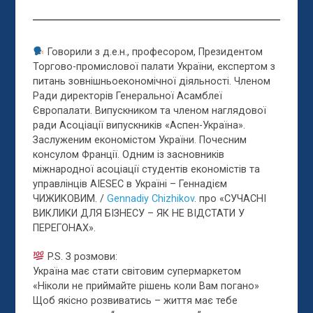
Говорили з д.е.н., професором, Президентом
Торгово-промислової палати України, експертом з
питань зовнішньоекономічної діяльності. Членом
Ради директорів Генеральної Асамблеї
Європалати. Випускником та членом наглядової
ради Асоціації випускників «Аспен-Україна».
Заслужени
м економістом України. Почесним
консулом Франції. Одним із засновників
міжнародної асоціації студентів економістів та
управлінців AIESEC в Україні – Геннадієм
ЧИЖИКОВИМ. /
Gennadiy Chizhikov
. про «СУЧАСНІ
ВИКЛИКИ ДЛЯ БІЗНЕСУ – ЯК НЕ ВІДСТАТИ У
ПЕРЕГОНАХ».
P.S. З розмови:
Україна має стати світовим супермаркетом
«Ніколи не приймайте рішень коли Вам погано»
Щоб якісно розвиватись – життя має тебе