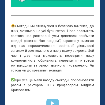
Сьогодні ми стикнулися з безліччю викликів, до
яких, можливо, не усі були готові. Нова реальність
застала нас раптово й усім довелося приймати
швидкі рішення. Час пандемії, карантину вимагає
від нас переосмислення освітньої діяльності
загалом й ролі кожного з нас у ньому зокрема. Цей
час і дає нам можливість перевірити на
шу
компетентність, обізнаність, перевірити чи готові
ми виходити за рамки звичного і усталеного. Чи
готові ми до креативу і новацій.
Про усе це мали нагоду сьогодні порозмовляти
разом з ректором ТНЕУ професором Андрієм
Крисоватим.