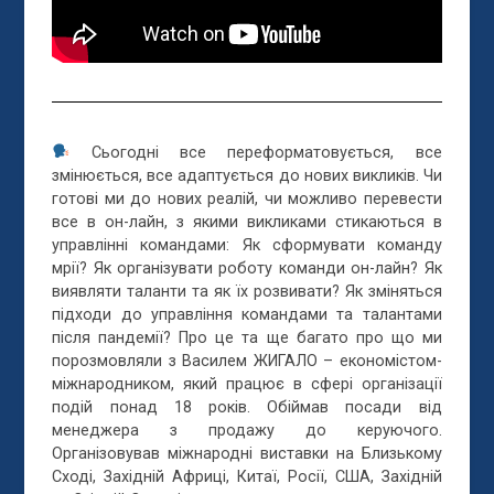
Сьогодні все переформатовується, все
змінюється, все адаптується до нових викликів. Чи
готові ми до нових реалій, чи можливо перевести
все в он-лайн, з якими викликами стикаються в
управлінні командами: Як сформувати команду
мрії? Як організувати роботу команди он-лайн? Як
виявляти таланти та як їх розвивати? Як змінят
ься
підходи до управління командами та талантами
після пандемії? Про це та ще багато про що ми
порозмовляли з Василем ЖИГАЛО – економістом-
міжнародником, який працює в сфері організації
подій понад 18 років. Обіймав посади від
менеджера з продажу до керуючого.
Організовував міжнародні виставки на Близькому
Сході, Західній Африці, Китаї, Росії, США, Західній