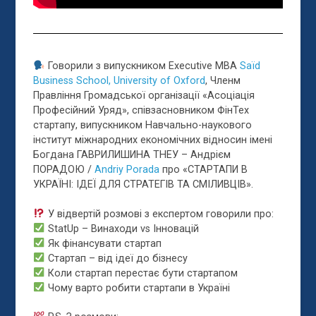
Говорили з випускником Executive MBA
Saïd
Business School, University of Oxford
, Членм
Правління Громадської організації «Асоціація
Професійний Уряд», співзасновником ФінТех
стартапу, випускником Навчально-наукового
інститут міжнародних економічних відносин імені
Богдана Г
АВРИЛИШИНА ТНЕУ – Андрієм
ПОРАДОЮ /
Andriy Porada
про «СТАРТАПИ В
УКРАЇНІ: ІДЕЇ ДЛЯ СТРАТЕГІВ ТА СМІЛИВЦІВ».
У відвертій розмові з експертом говорили про:
StatUp – Винаходи vs Інновацій
Як фінансувати стартап
Стартап – від ідеї до бізнесу
Коли стартап перестає бути стартапом
Чому варто робити стартапи в Україні