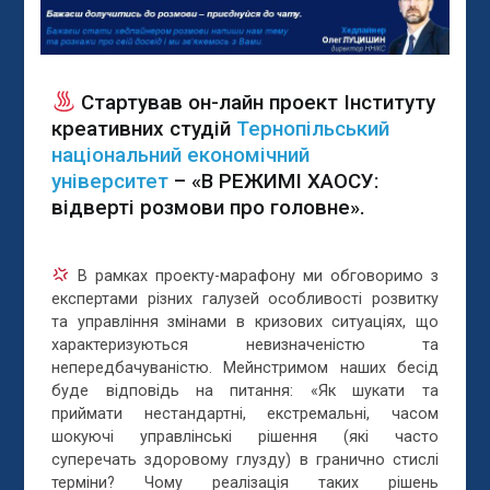
Стартував он-лайн проект Інституту
креативних студій
Тернопільський
національний економічний
університет
– «В РЕЖИМІ ХАОСУ:
відверті розмови про головне».
В рамках проекту-марафону ми обговоримо з
експертами різних галузей особливості розвитку
та управління змінами в кризових ситуаціях, що
характеризуються невизначеністю та
непередбачуваністю. Мейнстримом наших бесід
буде відповідь на питання: «Як шукати та
приймати нестандартні, екстремальні, часом
шокуюч
і управлінські рішення (які часто
суперечать здоровому глузду) в гранично стислі
терміни? Чому реалізація таких рішень