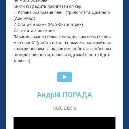
P.S. З розмови:
Книги які радить прочитати спікер
1. Атлант розправив плечі (трилогія) та Джерело
(Айн Ренд)
2. Спитай в мами (Роб Фитцпатрик)
Цитата з розмови:
“Майстер зазнав більше невдач, чим початківець
мав спроб” (робіть в житті помилки, залишайтесь
завжди чесним та відкритим, робіть зі зроблених
помилок висновки, впавши піднімайтесь та йдіть
дальше).
Андрій ПОРАДА
18.06.2020 р.