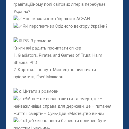
гравітаційному полі світових літерів перебуває
Україна?
Нові можливості України в АСЕАН.
Які перспективи Східного вектору України?
P.S. З розмови:
Книги які радить прочитати спікер
1. Gladiators, Pirates and Games of Trust, Haim
Shapira, PhD
2. Коротко і по суті. Мистецтво визначати
пріоритети, Ґреґ Маккеон
Цитати з розмови:
«Війна – це справа життя та смерті, це –
найважливіша справа для держави, це – питання
життя і смерті» – Сунь-Дзи «Мистецтво війни»
«Щоб якісно вести бізнес ти повинен бути
простим і чесним»