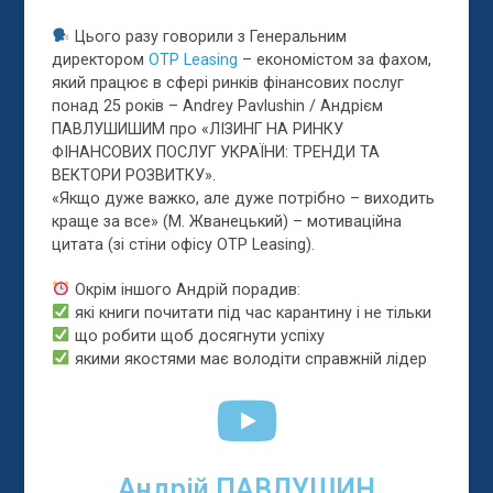
Цього разу говорили з Генеральним
директором
OTP Leasing
– економістом за фахом,
який працює в сфері ринків фінансових послуг
понад 25 років – Andrey Pavlushin / Андрієм
ПАВЛУШИШИМ про «ЛІЗИНГ НА РИНКУ
ФІНАНСОВИХ ПОСЛУГ УКРАЇНИ: ТРЕНДИ ТА
ВЕКТОРИ РОЗВИТКУ».
«Якщо дуже важко, але дуже потрібно – виходить
краще за все» (М. Ж
ванецький) – мотиваційна
цитата (зі стіни офісу OTP Leasing).
Окрім іншого Андрій порадив:
які книги почитати під час карантину і не тільки
що робити щоб досягнути успіху
якими якостями має володіти справжній лідер
Андрій ПАВЛУШИН