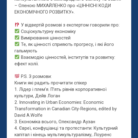
– Оленою МИХАЙЛЕНКО про «ЦІННІСНІ КОДИ
ЕКОНОМІЧНОГО РОЗВИТКУ».
У відвертій розмові
з експертом говорили про:
Соціокультурну економіку
Вимірювання цінностей
Те, як цінності сприяють прогресу, і які його
гальмують
Взаємодію цінностей, інститутів та розвитку:
ефект колії.
P.S. З розмови:
Книги які радить прочитати спікер
1. Лідер і плем’я. П’ять рівнів корпоративної
культури, Дейв Логан
2. Innovating in Urban Economies: Economic
Transformation in Canadian City-Regions, edited by
David A.Wolfe
3. Економіка всього, Олександр Аузан
4. Євреї, конфуціанці та протестанти: Культурний
капітал і кінець мультикультуралізму, Лоуренс