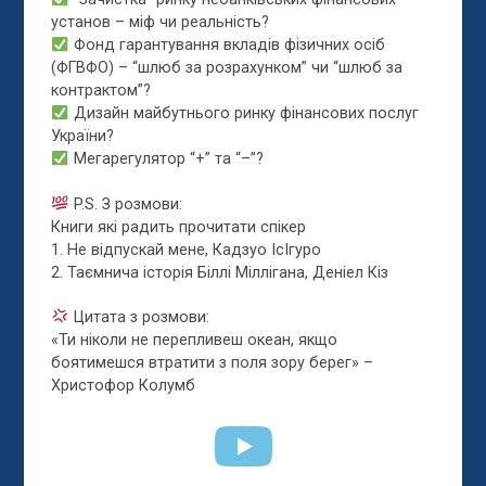
установ – міф чи реальність?
Фонд гарантування вкладів фізичних осіб
(ФГВФО) – “шлюб за розрахунком” чи “шлюб за
контрактом”?
Дизайн майбутнього ринку фінансових послуг
України?
Мегарегулятор “+” та “–”?
P.S. З розмови:
Книги які радить прочитати спікер
1. Не відпускай мене, Кадзуо ІсІгуро
2. Таємнича історія Біллі Міллігана, Деніел Кіз
Цитата з розмови:
«Ти ніколи не перепливеш океан, якщо
боятимешся втратити з поля зору берег» –
Христофор Колумб