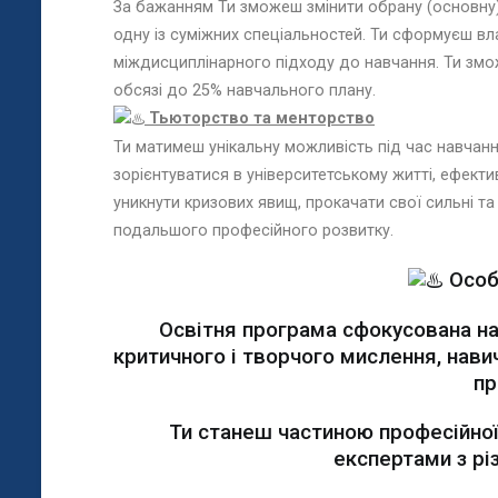
За бажанням Ти зможеш змінити обрану (основну)
одну із суміжних спеціальностей. Ти сформуєш в
міждисциплінарного підходу до навчання. Ти зм
обсязі до 25% навчального плану.
Тьюторство та менторство
Ти матимеш унікальну можливість під час навча
зорієнтуватися в університетському житті, ефект
уникнути кризових явищ, прокачати свої сильні та
подальшого професійного розвитку.
Особ
Освітня програма сфокусована на 
критичного і творчого мислення, нави
пр
Ти станеш частиною професійної
експертами з рі