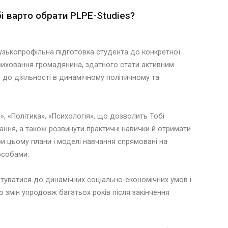
і варто обрати PLPE-Studies?
вузькопрофільна підготовка студента до конкретної
– виховання громадянина, здатного стати активним
 до діяльності в динамічному політичному та
, «Політика», «Психологія», що дозволить Тобі
чання, а також розвинути практичні навички й отримати
ри цьому плани і моделі навчання спрямовані на
особами.
уватися до динамічних соціально-економічних умов і
 змін упродовж багатьох років після закінчення