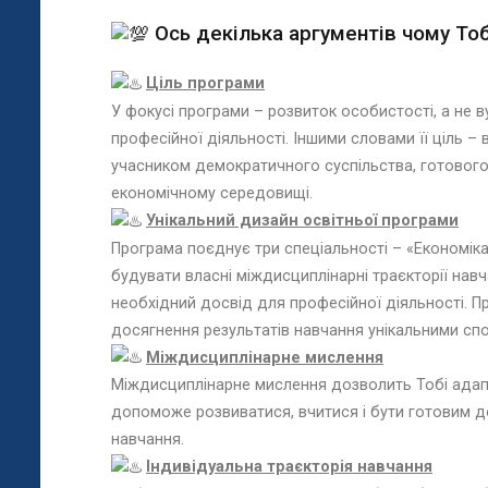
Ось декілька аргументів чому Тоб
Ціль програми
У фокусі програми – розвиток особистості, а не 
професійної діяльності. Іншими словами її ціль 
учасником демократичного суспільства, готового
економічному середовищі.
Унікальний дизайн освітньої програми
Програма поєднує три спеціальності – «Економіка»
будувати власні міждисциплінарні траєкторії нав
необхідний досвід для професійної діяльності. П
досягнення результатів навчання унікальними сп
Міждисциплінарне мислення
Міждисциплінарне мислення дозволить Тобі адапт
допоможе розвиватися, вчитися і бути готовим до
навчання.
Індивідуальна траєкторія навчання