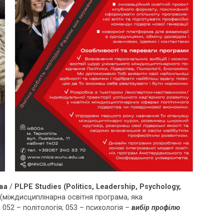
тва
/
PLPE
Studies
(
Politics
,
Leadership
,
Psychology
,
(міждисциплінарна освітня програма, яка
 052 – політологія; 053 – психологія –
вибір профілю