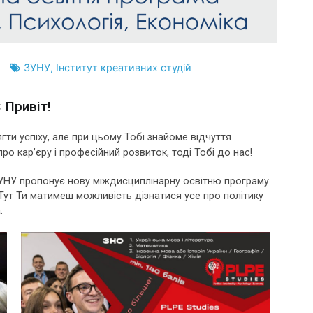
ЗУНУ
,
Інститут креативних студій
Привіт!
гти успіху, але при цьому Тобі знайоме відчуття
ро кар’єру і професійний розвиток, тоді Тобі до нас!
ЗУНУ пропонує нову міждисциплінарну освітню програму
 Тут Ти матимеш можливість дізнатися усе про політику
.