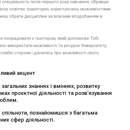
 спеціальність після першого року навчання, обравши
ласну освітню траєкторію, користуючись можливостями
ожеш обрати дисципліни за власним вподобанням в
ння попрацювати з тьютором, який допоможе Тобі
ивно використати можливості та ресурси Університету,
 слабкі сторони і дізнатись про можливості свого
ливий акцент
загальних знаннях і вміннях, розвитку
чках проєктної діяльності та розв’язування
облем.
 спільноти, познайомишся з багатьма
зних сфер діяльності.