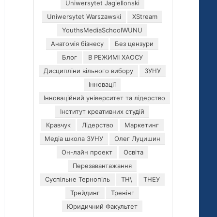
Uniwersytet Jagiellonski
Uniwersytet Warszawski
XStream
YouthsMediaSchoolWUNU
Анатомія бізнесу
Без цензури
Блог
В РЕЖИМІ ХАОСУ
Дисципліни вільного вибору
ЗУНУ
Інновації
Інноваційний університет та лідерство
Інститут креативних студій
Кравчук
Лідерство
Маркетинг
Медіа школа ЗУНУ
Олег Луцишин
Он-лайн проект
Освіта
Перезавантажання
Суспільне Тернопіль
ТН\
ТНЕУ
Трейдинг
Тренінг
Юридичний Факультет